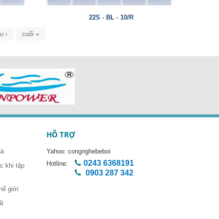
22S - BL - 10/R
u ›
cuối »
HỖ TRỢ
hà
Yahoo:
congnghebeboi
0243 6368191
Hotline:
 khi tập
0903 287 342
hế giới
ất