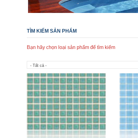
Bạn đang ở đây
TÌM KIẾM SẢN PHẨM
Bạn hãy chọn loại sản phẩm để tìm kiếm
- Tất cả -