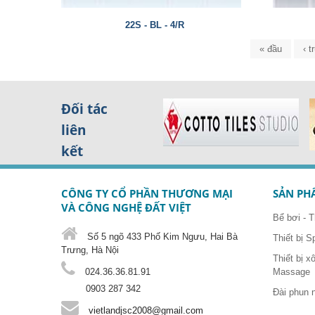
22S - BL - 4/R
Trang
« đầu
‹ 
Đối tác
liên
kết
CÔNG TY CỔ PHẦN THƯƠNG MẠI
SẢN PH
VÀ CÔNG NGHỆ ĐẤT VIỆT
Bể bơi - T
Số 5 ngõ 433 Phố Kim Ngưu, Hai Bà
Thiết bị S
Trưng, Hà Nội
Thiết bị x
024.36.36.81.91
Massage
0903 287 342
Đài phun 
vietlandjsc2008@gmail.com