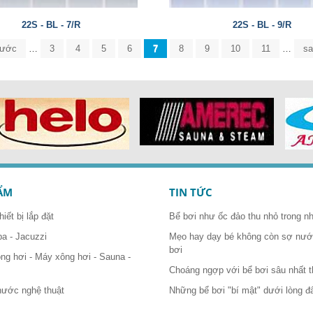
22S - BL - 7/R
22S - BL - 9/R
trước
…
3
4
5
6
7
8
9
10
11
…
sa
ẨM
TIN TỨC
hiết bị lắp đặt
Bể bơi như ốc đảo thu nhỏ trong n
pa - Jacuzzi
Mẹo hay dạy bé không còn sợ nước
bơi
ông hơi - Máy xông hơi - Sauna -
Choáng ngợp với bể bơi sâu nhất t
nước nghệ thuật
Những bể bơi "bí mật" dưới lòng đ