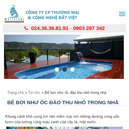
Nhảy
đến
nội
dung
024.36.36.81.91
-
0903 287 342
Bạn đang ở đây
Trang chủ
»
Tin tức
» Bể bơi như ốc đảo thu nhỏ trong nhà
BỂ BƠI NHƯ ỐC ĐẢO THU NHỎ TRONG NHÀ
Khung cảnh khô cứng trở nên mềm mại với những đường cong uốn
lượn của tường cùng màu xanh của cây lá, mặt nước.