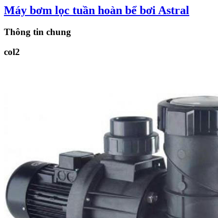
Máy bơm lọc tuần hoàn bể bơi Astral
Thông tin chung
col2