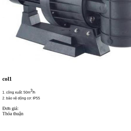
col1
3
1. công xuất: 50m
/h
2. bảo vệ dộng cơ: IP55
Đơn giá:
Thỏa thuận